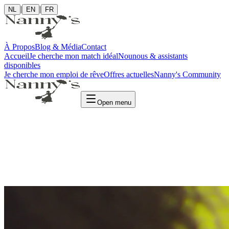
|
|
NL
EN
FR
À Propos
Blog & Média
Contact
Accueil
Je cherche mon match idéal
Nounous & assistants
disponibles
Je cherche mon emploi de rêve
Offres actuelles
Nanny's Community
Open menu