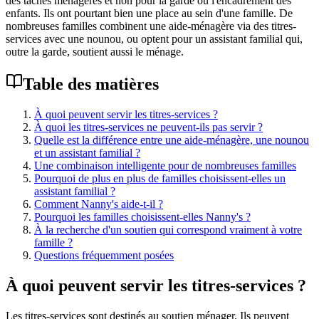
des tâches ménagères et non pour la garde ou l'encadrement des
enfants. Ils ont pourtant bien une place au sein d'une famille. De
nombreuses familles combinent une aide-ménagère via des titres-
services avec une nounou, ou optent pour un assistant familial qui,
outre la garde, soutient aussi le ménage.
Table des matières
À quoi peuvent servir les titres-services ?
À quoi les titres-services ne peuvent-ils pas servir ?
Quelle est la différence entre une aide-ménagère, une nounou
et un assistant familial ?
Une combinaison intelligente pour de nombreuses familles
Pourquoi de plus en plus de familles choisissent-elles un
assistant familial ?
Comment Nanny's aide-t-il ?
Pourquoi les familles choisissent-elles Nanny's ?
À la recherche d'un soutien qui correspond vraiment à votre
famille ?
Questions fréquemment posées
À quoi peuvent servir les titres-services ?
Les titres-services sont destinés au soutien ménager. Ils peuvent