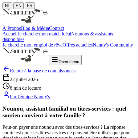
|
|
NL
EN
FR
À Propos
Blog & Média
Contact
Accueil
Je cherche mon match idéal
Nounous & assistants
disponibles
Je cherche mon emploi de rêve
Offres actuelles
Nanny's Community
Open menu
Retour à la base de connaissances
22 juillet 2026
6
min
de lecture
Par l'équipe Nanny's
Nounou, assistant familial ou titres-services : quel
soutien convient à votre famille ?
Peut-on payer une nounou avec des titres-services ? La réponse
courte est non : les titres-services ne peuvent être utilisés que pour