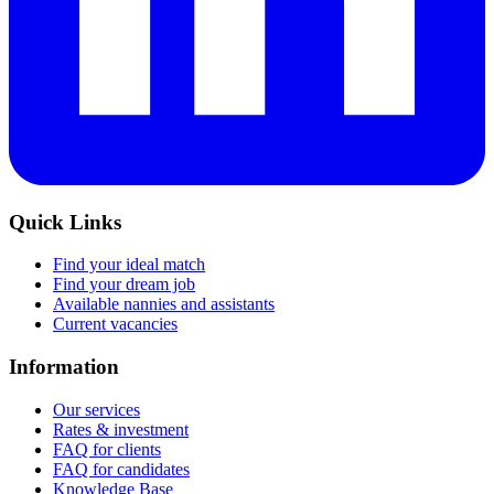
Quick Links
Find your ideal match
Find your dream job
Available nannies and assistants
Current vacancies
Information
Our services
Rates & investment
FAQ for clients
FAQ for candidates
Knowledge Base