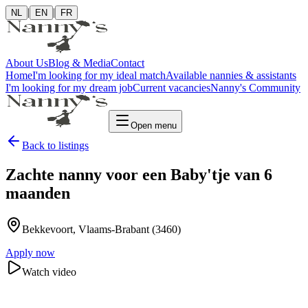
|
|
NL
EN
FR
About Us
Blog & Media
Contact
Home
I'm looking for my ideal match
Available nannies & assistants
I'm looking for my dream job
Current vacancies
Nanny's Community
Open menu
Back to listings
Zachte nanny voor een Baby'tje van 6
maanden
Bekkevoort
, Vlaams-Brabant
(3460)
Apply now
Watch video