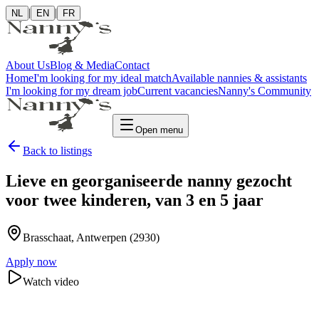
|
|
NL
EN
FR
About Us
Blog & Media
Contact
Home
I'm looking for my ideal match
Available nannies & assistants
I'm looking for my dream job
Current vacancies
Nanny's Community
Open menu
Back to listings
Lieve en georganiseerde nanny gezocht
voor twee kinderen, van 3 en 5 jaar
Brasschaat
, Antwerpen
(2930)
Apply now
Watch video