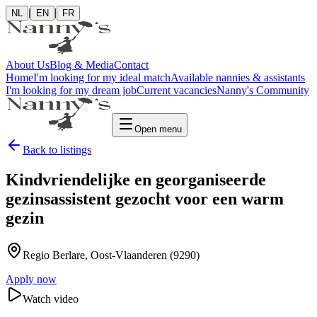
|
|
NL
EN
FR
About Us
Blog & Media
Contact
Home
I'm looking for my ideal match
Available nannies & assistants
I'm looking for my dream job
Current vacancies
Nanny's Community
Open menu
Back to listings
Kindvriendelijke en georganiseerde
gezinsassistent gezocht voor een warm
gezin
Regio Berlare
, Oost-Vlaanderen
(9290)
Apply now
Watch video