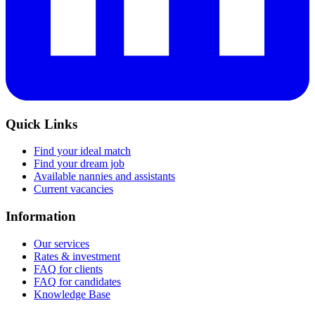
Quick Links
Find your ideal match
Find your dream job
Available nannies and assistants
Current vacancies
Information
Our services
Rates & investment
FAQ for clients
FAQ for candidates
Knowledge Base