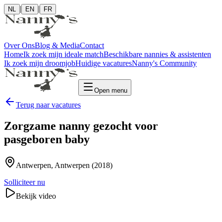
|
|
NL
EN
FR
Over Ons
Blog & Media
Contact
Home
Ik zoek mijn ideale match
Beschikbare nannies & assistenten
Ik zoek mijn droomjob
Huidige vacatures
Nanny's Community
Open menu
Terug naar vacatures
Zorgzame nanny gezocht voor
pasgeboren baby
Antwerpen
, Antwerpen
(2018)
Solliciteer nu
Bekijk video