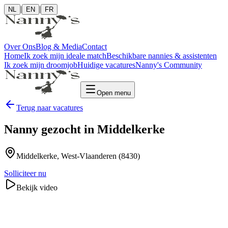
|
|
NL
EN
FR
Over Ons
Blog & Media
Contact
Home
Ik zoek mijn ideale match
Beschikbare nannies & assistenten
Ik zoek mijn droomjob
Huidige vacatures
Nanny's Community
Open menu
Terug naar vacatures
Nanny gezocht in Middelkerke
Middelkerke
, West-Vlaanderen
(8430)
Solliciteer nu
Bekijk video