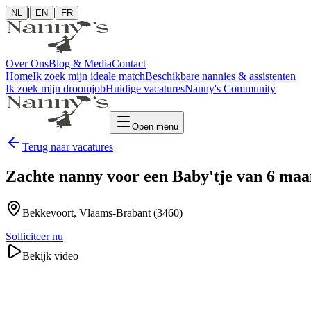
|
|
NL
EN
FR
Over Ons
Blog & Media
Contact
Home
Ik zoek mijn ideale match
Beschikbare nannies & assistenten
Ik zoek mijn droomjob
Huidige vacatures
Nanny's Community
Open menu
Terug naar vacatures
Zachte nanny voor een Baby'tje van 6 ma
Bekkevoort
, Vlaams-Brabant
(3460)
Solliciteer nu
Bekijk video