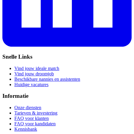
Snelle Links
Vind jouw ideale match
Vind jouw droomjob
Beschikbare nannies en assistenten
Huidige vacatures
Informatie
Onze diensten
Tarieven & investering
FAQ voor klanten
FAQ voor kandidaten
Kennisbank