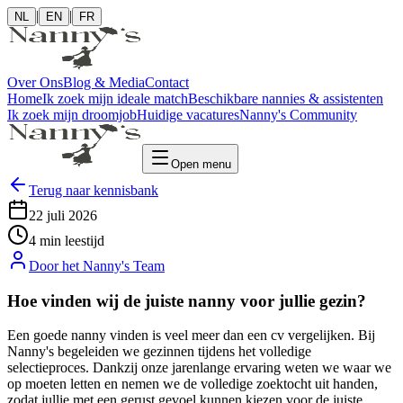
|
|
NL
EN
FR
Over Ons
Blog & Media
Contact
Home
Ik zoek mijn ideale match
Beschikbare nannies & assistenten
Ik zoek mijn droomjob
Huidige vacatures
Nanny's Community
Open menu
Terug naar kennisbank
22 juli 2026
4
min
leestijd
Door het Nanny's Team
Hoe vinden wij de juiste nanny voor jullie gezin?
Een goede nanny vinden is veel meer dan een cv vergelijken. Bij
Nanny's begeleiden we gezinnen tijdens het volledige
selectieproces. Dankzij onze jarenlange ervaring weten we waar we
op moeten letten en nemen we de volledige zoektocht uit handen,
zodat jullie met een gerust gevoel kunnen kiezen voor de juiste